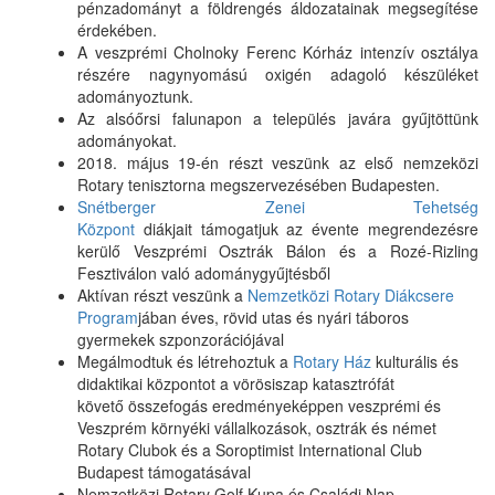
pénzadományt a földrengés áldozatainak megsegítése
érdekében.
A veszprémi Cholnoky Ferenc Kórház intenzív osztálya
részére nagynyomású oxigén adagoló készüléket
adományoztunk.
Az alsóőrsi falunapon a település javára gyűjtöttünk
adományokat.
2018. május 19-én részt veszünk az első nemzeközi
Rotary tenisztorna megszervezésében Budapesten.
Snétberger Zenei Tehetség
Központ
diákjait támogatjuk az évente megrendezésre
kerülő Veszprémi Osztrák Bálon és a Rozé-Rizling
Fesztiválon való adománygyűjtésből
Aktívan részt veszünk a
Nemzetközi Rotary Diákcsere
Program
jában éves, rövid utas és nyári táboros
gyermekek szponzorációjával
Megálmodtuk és létrehoztuk a
Rotary Ház
kulturális és
didaktikai központot a vörösiszap katasztrófát
követő összefogás eredményeképpen veszprémi és
Veszprém környéki vállalkozások, osztrák és német
Rotary Clubok és a Soroptimist International Club
Budapest támogatásával
Nemzetközi Rotary Golf Kupa és Családi Nap