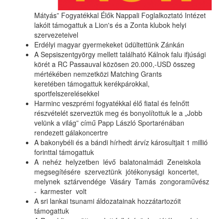
Mátyás” Fogyatékkal Élők Nappali Foglalkoztató Intézet
lakóit támogattuk a Lion's és a Zonta klubok helyi
szervezeteivel
Erdélyi magyar gyermekeket üdültettünk Zánkán
A Sepsiszentgyörgy mellett található Kálnok falu ifjúsági
körét a RC Passauval közösen 20.000,-USD összeg
mértékében nemzetközi Matching Grants
keretében támogattuk kerékpárokkal,
sportfelszerelésekkel
Harminc veszprémi fogyatékkal élő fiatal és felnőtt
részvételét szerveztük meg és bonyolítottuk le a „Jobb
velünk a világ” című Papp László Sportarénában
rendezett gálakoncertre
A bakonybéli és a bándi hírhedt árvíz károsultjait 1 millió
forinttal támogattuk
A nehéz helyzetben lévő balatonalmádi Zeneiskola
megsegítésére szerveztünk jótékonysági koncertet,
melynek sztárvendége Vásáry Tamás zongoraművész
- karmester volt
A sri lankai tsunami áldozatainak hozzátartozóit
támogattuk