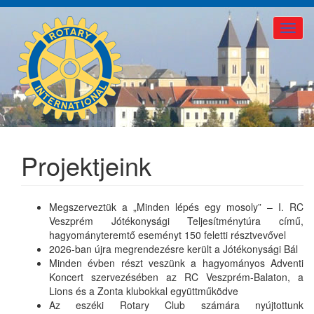
Ugrás
a
Toggle
tartalomra
naviga
Projektjeink
Megszerveztük a „Minden lépés egy mosoly” – I. RC
Veszprém Jótékonysági Teljesítménytúra című,
hagyományteremtő eseményt 150 feletti résztvevővel
2026-ban újra megrendezésre került a Jótékonysági Bál
Minden évben részt veszünk a hagyományos Adventi
Koncert szervezésében az RC Veszprém-Balaton, a
Lions és a Zonta klubokkal együttműködve
Az eszéki Rotary Club számára nyújtottunk