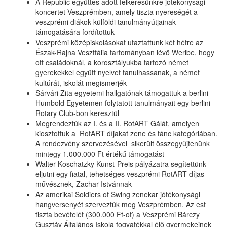
A Republic együttes adott felkérésünkre jótékonysági
koncertet Veszprémben, amely tiszta nyereségét a
veszprémi diákok külföldi tanulmányútjainak
támogatására fordítottuk
Veszprémi középiskolásokat utaztattunk két hétre az
Észak-Rajna Vesztfália tartományban lévő Werlbe, hogy
ott családoknál, a korosztályukba tartozó német
gyerekekkel együtt nyelvet tanulhassanak, a német
kultúrát, iskolát megismerjék
Sárvári Zita egyetemi hallgatónak támogattuk a berlini
Humbold Egyetemen folytatott tanulmányait egy berlini
Rotary Club-bon keresztül
Megrendeztük az I. és a II. RotART Gálát, amelyen
kiosztottuk a RotART díjakat zene és tánc kategóriában.
A rendezvény szervezésével sikerült összegyűjtenünk
mintegy 1.000.000 Ft értékű támogatást
Walter Koschatzky Kunst-Preis pályázatra segítettünk
eljutni egy fiatal, tehetséges veszprémi RotART díjas
művésznek, Zachar Istvánnak
Az amerikai Soldiers of Swing zenekar jótékonysági
hangversenyét szerveztük meg Veszprémben. Az est
tiszta bevételét (300.000 Ft-ot) a Veszprémi Bárczy
Gusztáv Általános Iskola fogyatékkal élő gyermekeinek