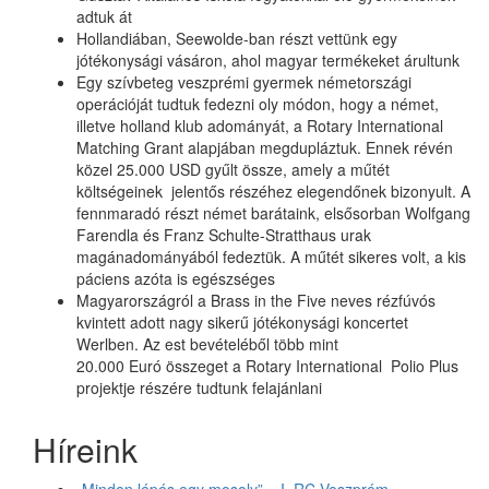
adtuk át
Hollandiában, Seewolde-ban részt vettünk egy
jótékonysági vásáron, ahol magyar termékeket árultunk
Egy szívbeteg veszprémi gyermek németországi
operációját tudtuk fedezni oly módon, hogy a német,
illetve holland klub adományát, a Rotary International
Matching Grant alapjában megdupláztuk. Ennek révén
közel 25.000 USD gyűlt össze, amely a műtét
költségeinek jelentős részéhez elegendőnek bizonyult. A
fennmaradó részt német barátaink, elsősorban Wolfgang
Farendla és Franz Schulte-Stratthaus urak
magánadományából fedeztük. A műtét sikeres volt, a kis
páciens azóta is egészséges
Magyarországról a Brass in the Five neves rézfúvós
kvintett adott nagy sikerű jótékonysági koncertet
Werlben. Az est bevételéből több mint
20.000 Euró összeget a Rotary International Polio Plus
projektje részére tudtunk felajánlani
Híreink