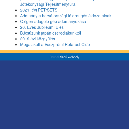
Jótékonysági Teljesítménytúra
2021. évi PET/SETS
Adomány a horvátországi földrengés áldozatainak
Oxigén adagoló gép adományozása
20. Éves Jubileumi Ülés
Búcsúzunk japán cserediákunktól
2019 évi közgyűlés
Megalakult a Veszprémi Rotaract Club
Drupal
alapú webhely