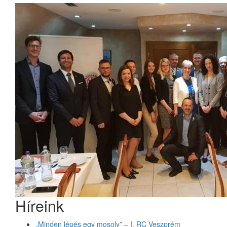
Híreink
„Minden lépés egy mosoly” – I. RC Veszprém