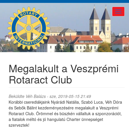
Ugrás
a
Toggle
tartalomra
naviga
Megalakult a Veszprémi
Rotaract Club
Beküldte
Véh Balázs
- sze, 2019-05-15 21:49
Korábbi cserediákjaink Nyárádi Natália, Szabó Luca, Véh Dóra
és Sebők Bálint kezdeményezésére megalakult a Veszprémi
Rotaract Club. Örömmel és büszkén vállaltuk a szponzorációt,
a fiatalok méltó és jó hangulatú Charter ünnepséget
szerveztek!