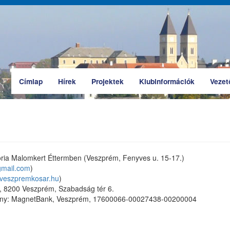
Címlap
Hírek
Projektek
Klubinformációk
Vezet
toria Malomkert Éttermben (Veszprém, Fenyves u. 15-17.)
gmail.com
)
veszpremkosar.hu
)
, 8200 Veszprém, Szabadság tér 6.
vány: MagnetBank, Veszprém, 17600066-00027438-00200004