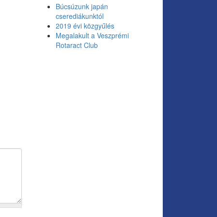
Búcsúzunk japán
cserediákunktól
2019 évi közgyűlés
Megalakult a Veszprémi
Rotaract Club