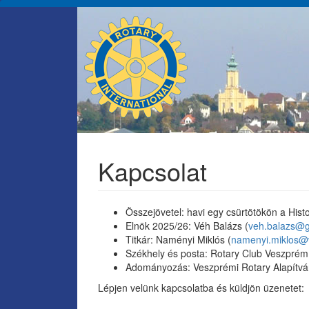
Ugrás
a
tartalomra
Kapcsolat
Összejövetel: havi egy csürtötökön a His
Elnök 2025/26: Véh Balázs (
veh.balazs@
Titkár: Naményi Miklós (
namenyi.miklos@
Székhely és posta: Rotary Club Veszprém
Adományozás: Veszprémi Rotary Alapít
Lépjen velünk kapcsolatba és küldjön üzenetet: