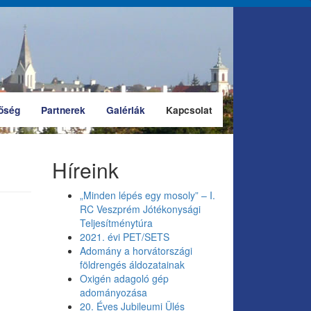
őség
Partnerek
Galériák
Kapcsolat
Híreink
„Minden lépés egy mosoly” – I.
RC Veszprém Jótékonysági
Teljesítménytúra
2021. évi PET/SETS
Adomány a horvátországi
földrengés áldozatainak
Oxigén adagoló gép
adományozása
20. Éves Jubileumi Ülés