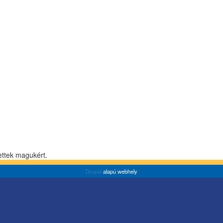
ettek magukért.
Drupal
alapú webhely