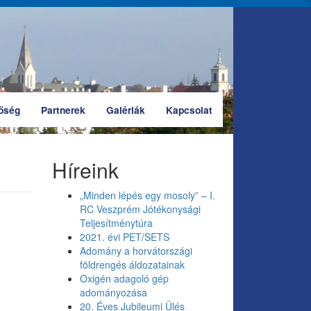
őség
Partnerek
Galériák
Kapcsolat
Híreink
„Minden lépés egy mosoly” – I.
RC Veszprém Jótékonysági
Teljesítménytúra
2021. évi PET/SETS
Adomány a horvátországi
földrengés áldozatainak
Oxigén adagoló gép
adományozása
20. Éves Jubileumi Ülés