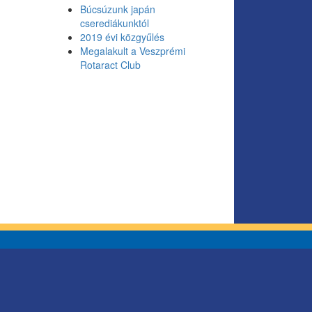
Búcsúzunk japán
cserediákunktól
2019 évi közgyűlés
Megalakult a Veszprémi
Rotaract Club