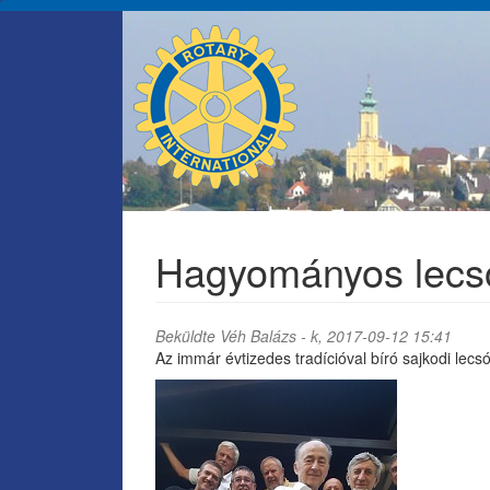
Ugrás
a
tartalomra
Hagyományos lecsó
Beküldte
Véh Balázs
- k, 2017-09-12 15:41
Az immár évtizedes tradícióval bíró sajkodi lecsó